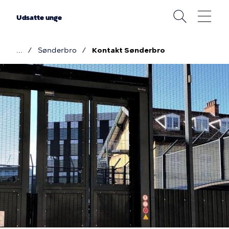
Gå
til
Udsatte unge
hovedindhold
Sønderbro
Kontakt Sønderbro
Brødkrumme