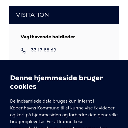
VISITATION
Vagthavende holdleder
33 17 88 69
Denne hjemmeside bruger
Cookieindstillinger
cookies
INSTITUTIONSLEDER
De indsamlede data bruges kun internt i
Københavns Kommune til at kunne vise fx videoer
og kort på hjemmesiden og forbedre den generelle
Hamid Vazin
brugeroplevelse. For at kunne læse